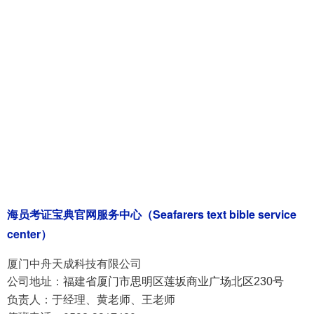
海员考证宝典官网服务中心（Seafarers text bible service
center）
厦门中舟天成科技有限公司
公司地址：福建省
厦门市思明区莲坂商业广场北区230号
负责人：于经理、黄老师、王老师