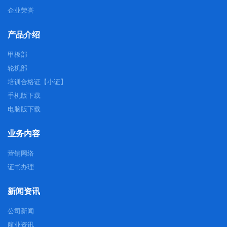
企业荣誉
产品介绍
甲板部
轮机部
培训合格证【小证】
手机版下载
电脑版下载
业务内容
营销网络
证书办理
新闻资讯
公司新闻
航业资讯