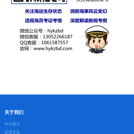
关于我们
中心简介
企业文化