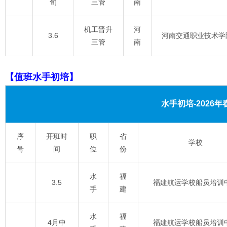
旬
三管
南
机工晋升
河
3.6
河南交通职业技术学
三管
南
【值班水手初培】
水手初培-2026
序
开班时
职
省
学校
号
间
位
份
水
福
3.5
福建航运学校船员培训
手
建
水
福
4月中
福建航运学校船员培训