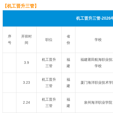
【机工晋升三管】
机工晋升三管-202
序
开班时
省
职位
学校
号
间
份
机工晋升
福
福建莆田航海职业技
3.9
三管
建
学校
机工晋升
福
3.23
厦门海洋职业技术学
三管
建
机工晋升
福
2.24
泉州海洋职业学院
三管
建