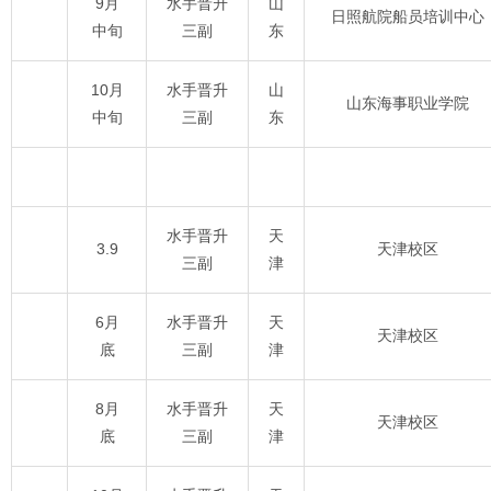
9月
水手晋升
山
日照航院船员培训中心
中旬
三副
东
10月
水手晋升
山
山东海事职业学院
中旬
三副
东
水手晋升
天
3.9
天津校区
三副
津
6月
水手晋升
天
天津校区
底
三副
津
8月
水手晋升
天
天津校区
底
三副
津