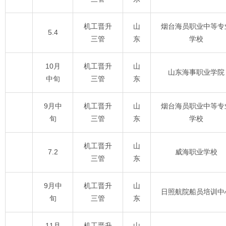
机工晋升
山
烟台海员职业中等专
5.4
三管
东
学校
10月
机工晋升
山
山东海事职业学院
中旬
三管
东
9月中
机工晋升
山
烟台海员职业中等专
旬
三管
东
学校
机工晋升
山
7.2
威海职业学校
三管
东
9月中
机工晋升
山
日照航院船员培训中
旬
三管
东
11月
机工晋升
山