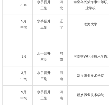
水手晋升
河
秦皇岛兴荣海事中等职
3.10
三副
北
业学校
5月
水手晋升
辽
渤海大学
中旬
三副
宁
水手晋升
河
3.6
河南交通职业技术学院
三副
南
3月
水手晋升
河
新乡职业技术学院
中旬
三副
南
9月
水手晋升
河
新乡职业技术学院
中旬
三副
南