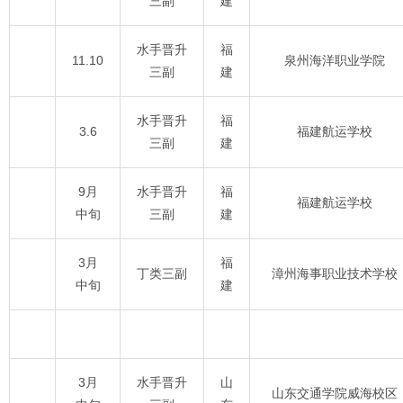
三副
建
水手晋升
福
11.10
泉州海洋职业学院
三副
建
水手晋升
福
3.6
福建航运学校
三副
建
9月
水手晋升
福
福建航运学校
中旬
三副
建
3月
福
丁类三副
漳州海事职业技术学校
中旬
建
3月
水手晋升
山
山东交通学院威海校区