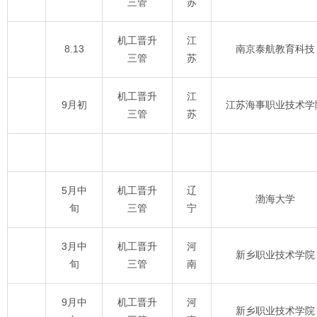
三管
苏
机工晋升
江
8.13
南京泰航教育科技
三管
苏
机工晋升
江
9月初
江苏海事职业技术学
三管
苏
5月中
机工晋升
辽
渤海大学
旬
三管
宁
3月中
机工晋升
河
新乡职业技术学院
旬
三管
南
9月中
机工晋升
河
新乡职业技术学院