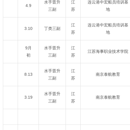
水手晋升
江
连云港中宏船员培训基
4.9
三副
苏
地
江
连云港中宏船员培训基
3.10
丁类三副
苏
地
9月
水手晋升
江
江苏海事职业技术学院
初
三副
苏
水手晋升
江
8.13
南京泰航教育
三副
苏
水手晋升
江
3.19
南京泰航教育
三副
苏